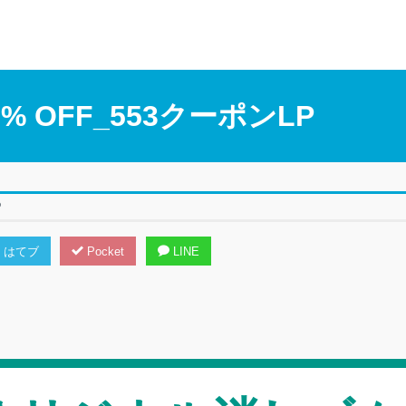
 OFF_553クーポンLP
P
はてブ
Pocket
LINE