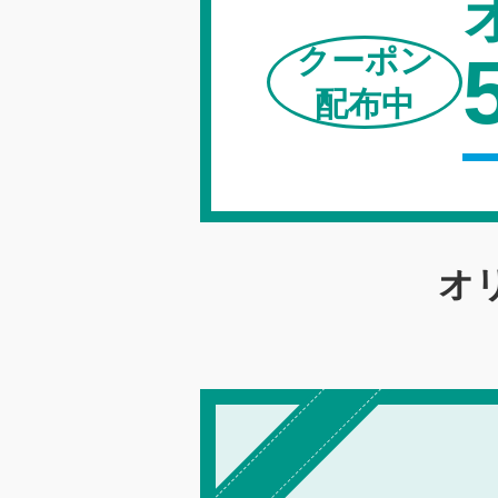
クーポン
配布中
オ