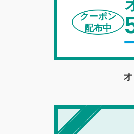
クーポン
配布中
オ