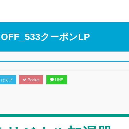
OFF_533クーポンLP
はてブ
Pocket
LINE