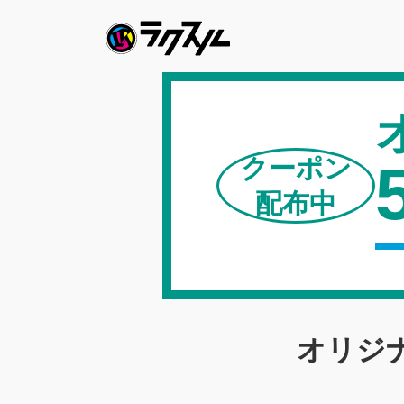
クーポン
配布中
オリジ